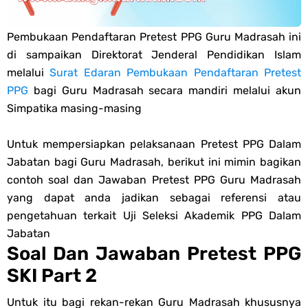
PPG 2025
Pembukaan Pendaftaran Pretest PPG Guru Madrasah ini
di sampaikan Direktorat Jenderal Pendidikan Islam
Jawaban Tugas Mandiri Dan Tugas Refleksi Modul Pedagogik Fiqih
melalui
Surat Edaran Pembukaan Pendaftaran Pretest
PPG
bagi Guru Madrasah secara mandiri melalui akun
PPG 2025
Simpatika masing-masing
Jawaban Tugas Mandiri Dan Tugas Refleksi Modul Pedagogik Akidah
Untuk mempersiapkan pelaksanaan Pretest PPG Dalam
Akhlak PPG 2025
Jabatan bagi Guru Madrasah, berikut ini mimin bagikan
contoh soal dan Jawaban Pretest PPG Guru Madrasah
Jawaban Tugas Mandiri Dan Tugas Refleksi Modul Pedagogik Al-
yang dapat anda jadikan sebagai referensi atau
pengetahuan terkait Uji Seleksi Akademik PPG Dalam
Qur'an Hadis PPG 2025
Jabatan
Soal Dan Jawaban Pretest PPG
Soal OMI Geografi Terintegrasi Jenjang MA
SKI Part 2
Soal OMI Ekonomi Terintegrasi Jenjang MA
Untuk itu bagi rekan-rekan Guru Madrasah khususnya