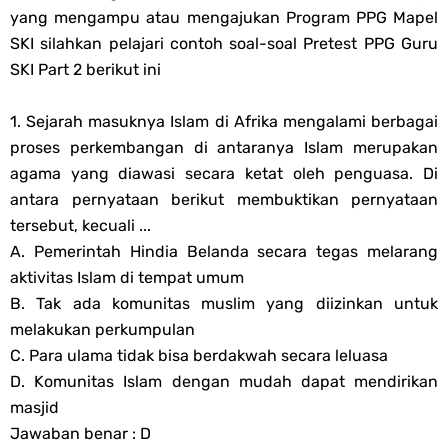
yang mengampu atau mengajukan Program PPG Mapel
Soal OMI KIMIA Terintegrasi Jenjang MA
SKI silahkan pelajari contoh soal-soal Pretest PPG Guru
Unduh Buku Teks Utama (BTU) Mapel Akidah Akhlak Jenang MI, MTs
SKI Part 2 berikut ini
Dan MA Tahun 2026
1. Sejarah masuknya Islam di Afrika mengalami berbagai
proses perkembangan di antaranya Islam merupakan
Saturday, 8 August
agama yang diawasi secara ketat oleh penguasa. Di
antara pernyataan berikut membuktikan pernyataan
tersebut, kecuali ...
A. Pemerintah Hindia Belanda secara tegas melarang
aktivitas Islam di tempat umum
B. Tak ada komunitas muslim yang diizinkan untuk
melakukan perkumpulan
C. Para ulama tidak bisa berdakwah secara leluasa
D. Komunitas Islam dengan mudah dapat mendirikan
masjid
Jawaban benar : D