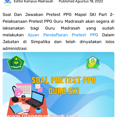
Tahun 2026
Editor
Kampus Madrasah
Published
Agustus 18, 2022
Bank Soal PAT Semester 2 Kelas 4 SD/MI Tahun 2026
Soal Dan Jawaban Pretest PPG Mapel SKI Part 2-
Pelaksanaan Pretest PPG Guru Madrasah akan segera di
Pendaftaran Akun Google Workspace bagi GTK Madrasah
laksanakan bagi Guru Madrasah yang sudah
melakukan
Ajuan Pendaftaran Pretest PPG
Dalam
Panduan GOOGLE WORKSPACE (GWS) Untuk Guru Madrasah
Jabatan di Simpatika dan telah dinyatakan lolos
administrasi
Bank Soal ASAT/PAT Kelas 5 SD/MI Kurikulum Merdeka Tahun 2026
Bank Soal PAT Kelas 6 SD/MI Semester 2 Kurikulum Merdeka Tahun
2026
Kisi-kisi Soal US/UM Jenjang SD/MI Tahun 2026 Lengkap
POS UM Jenjang MI, MTs Dan MA Tahun 2026
Jawaban Tugas Mandiri Dan Tugas Refleksi Modul Pedagogik SKI