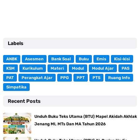
Labels
ANBK
Asesmen
Bank Soal
Buku
Emis
Kisi-kisi
KSM
Kurikulum
Materi
Modul
Modul Ajar
PAS
PAT
Perangkat Ajar
PPG
PPT
PTS
Ruang Info
Simpatika
Recent Posts
Unduh Buku Teks Utama (BTU) Mapel Akidah Akhlak
Jenang MI, MTs Dan MA Tahun 2026